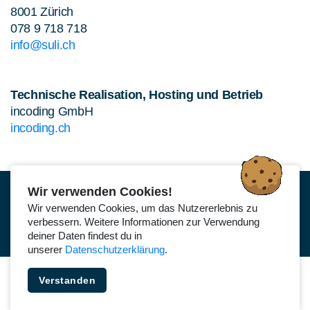
8001 Zürich
078 9 718 718
info@suli.ch
Technische Realisation, Hosting und Betrieb
incoding GmbH
incoding.ch
Wir verwenden Cookies!
Impressum
Datenschutz
Wir verwenden Cookies, um das Nutzererlebnis zu
©2026 Fahrschule SULI. Alle Rechte vorbehalten.
verbessern. Weitere Informationen zur Verwendung
deiner Daten findest du in
unserer
Datenschutzerklärung
.
Verstanden